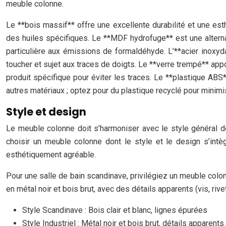
meuble colonne.
Le **bois massif** offre une excellente durabilité et une esth
des huiles spécifiques. Le **MDF hydrofuge** est une alternat
particulière aux émissions de formaldéhyde. L’**acier inoxydab
toucher et sujet aux traces de doigts. Le **verre trempé** appo
produit spécifique pour éviter les traces. Le **plastique ABS
autres matériaux ; optez pour du plastique recyclé pour minim
Style et design
Le meuble colonne doit s’harmoniser avec le style général d
choisir un meuble colonne dont le style et le design s’intè
esthétiquement agréable.
Pour une salle de bain scandinave, privilégiez un meuble colon
en métal noir et bois brut, avec des détails apparents (vis, r
Style Scandinave : Bois clair et blanc, lignes épurées
Style Industriel : Métal noir et bois brut, détails apparents